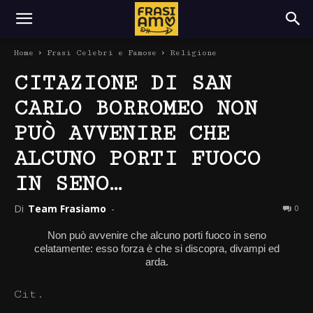
Home
Frasi Celebri e Famose
Religione
CITAZIONE DI SAN
CARLO BORROMEO NON
PUÒ AVVENIRE CHE
ALCUNO PORTI FUOCO
IN SENO…
Di
Team Frasiamo
-
0
Non può avvenire che alcuno porti fuoco in seno
celatamente: esso forza è che si discopra, divampi ed
arda.
Cit.