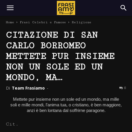
Home
Frasi Celebri e Famose
Religione
CITAZIONE DI SAN
CARLO BORROMEO
METTETE PUR INSIEME
NON UN SOLE ED UN
MONDO, MA…
Di
Team Frasiamo
-
0
Mettete pur insieme non un sole ed un mondo, ma mille
soli e mille mondi, l’anima tua, o cristiano, è ben maggiore,
anzi è ben lontana dal soffrirne paragone.
Cit.