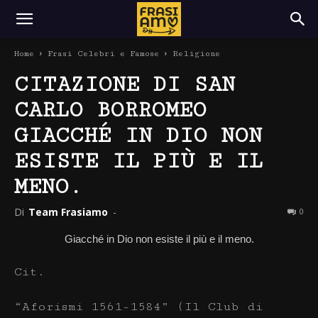
Home
Frasi Celebri e Famose
Religione
CITAZIONE DI SAN
CARLO BORROMEO
GIACCHÉ IN DIO NON
ESISTE IL PIÙ E IL
MENO.
Di
Team Frasiamo
-
0
Giacché in Dio non esiste il più e il meno.
Cit.
“Aforismi 1561-1584” (Il Club di