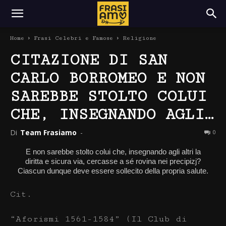
Home
Frasi Celebri e Famose
Religione
CITAZIONE DI SAN
CARLO BORROMEO E NON
SAREBBE STOLTO COLUI
CHE, INSEGNANDO AGLI…
Di
Team Frasiamo
-
0
E non sarebbe stolto colui che, insegnando agli altri la
diritta e sicura via, cercasse a sé rovina nei precipizj?
Ciascun dunque deve essere sollecito della propria salute.
Cit.
“Aforismi 1561-1584” (Il Club di