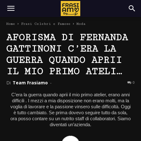
Home
Frasi Celebri e Famose
Moda
AFORISMA DI FERNANDA
GATTINONI C’ERA LA
GUERRA QUANDO APRII
IL MIO PRIMO ATELI…
Di
Team Frasiamo
-
0
C’era la guerra quando aprii il mio primo atelier, erano anni
difficili . I mezzi a mia disposizione non erano molti, ma la
voglia di lavorare e la passione vinsero sulle difficoltà. Oggi
è tutto cambiato. Se prima dovevo seguire tutto da sola,
ora posso contare su un nutrito staff di collaboratori. Siamo
diventati un’azienda.