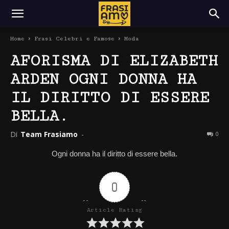
Home
Frasi Celebri e Famose
Moda
AFORISMA DI ELIZABETH
ARDEN OGNI DONNA HA
IL DIRITTO DI ESSERE
BELLA.
Di
Team Frasiamo
-
0
Ogni donna ha il diritto di essere bella.
0
Article Rating