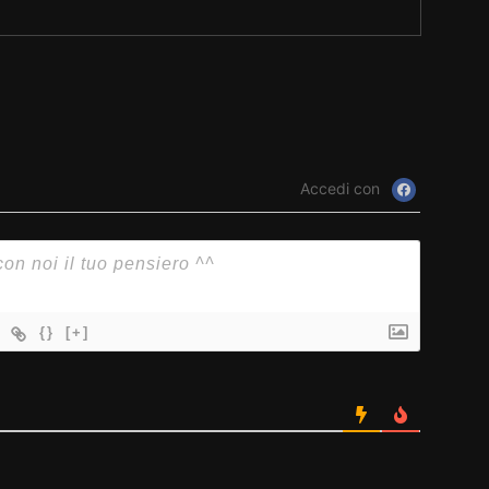
Accedi con
{}
[+]