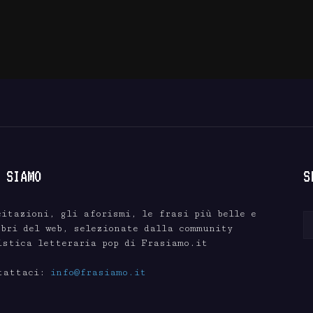
 SIAMO
S
citazioni, gli aforismi, le frasi più belle e
ebri del web, selezionate dalla community
istica letteraria pop di Frasiamo.it
tattaci:
info@frasiamo.it