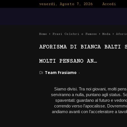
venerdì, Agosto 7, 2026
Accedi
Home
Frasi Celebri e Famose
Moda
Afori
AFORISMA DI BIANCA BALTI 
MOLTI PENSANO AN…
Di
Team Frasiamo
-
Siamo divisi. Tra noi giovani, molti pen
serviranno a nulla, puntano agli status. So
spaventati: guardano al futuro e vedon
correndo verso l’apocalisse. Dovremmo f
andiamo avanti con l’acceleratore a ta