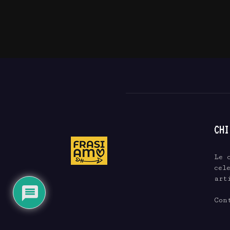
CHI
Le 
cel
art
Con