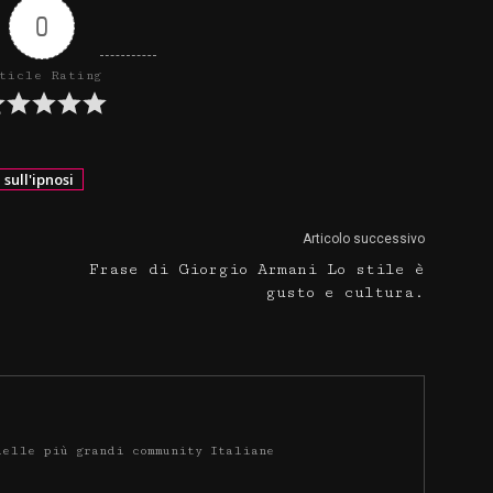
0
ticle Rating
 sull'ipnosi
Articolo successivo
Frase di Giorgio Armani Lo stile è
gusto e cultura.
delle più grandi community Italiane