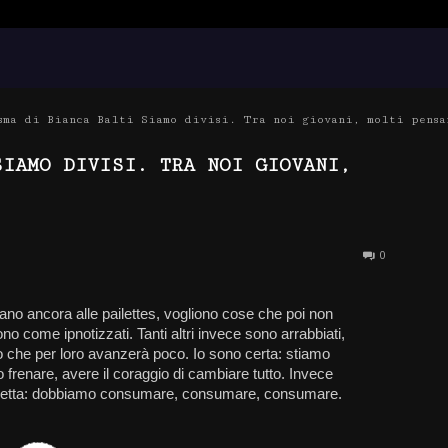
sma di Bianca Balti Siamo divisi. Tra noi giovani, molti pensa
SIAMO DIVISI. TRA NOI GIOVANI,
0
sano ancora alle pailettes, vogliono cose che poi non
no come ipnotizzati. Tanti altri invece sono arrabbiati,
o che per loro avanzerà poco. Io sono certa: stiamo
renare, avere il coraggio di cambiare tutto. Invece
voletta: dobbiamo consumare, consumare, consumare.