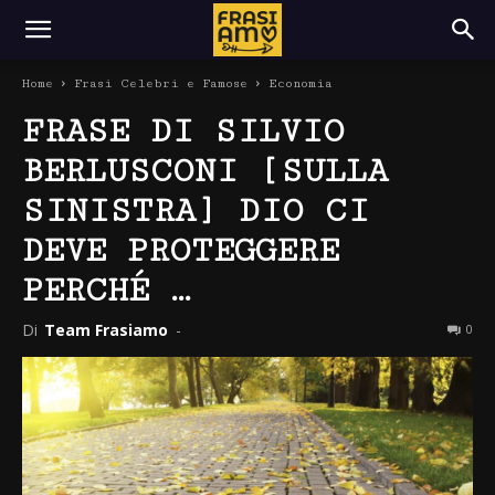
Home
Frasi Celebri e Famose
Economia
FRASE DI SILVIO
BERLUSCONI [SULLA
SINISTRA] DIO CI
DEVE PROTEGGERE
PERCHÉ …
Di
Team Frasiamo
-
0