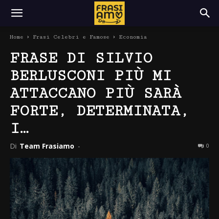
Home
Frasi Celebri e Famose
Economia
FRASE DI SILVIO
BERLUSCONI PIÙ MI
ATTACCANO PIÙ SARÀ
FORTE, DETERMINATA,
I…
Di
Team Frasiamo
-
0