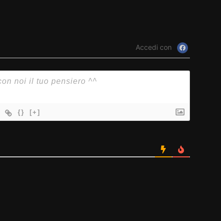
Accedi con
{}
[+]