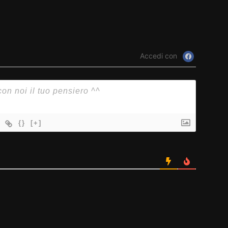
Accedi con
{}
[+]