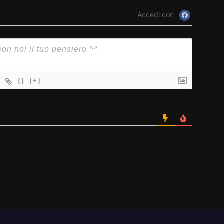
Accedi con
{}
[+]