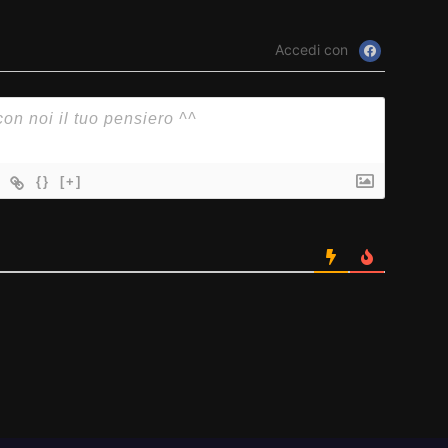
Accedi con
{}
[+]