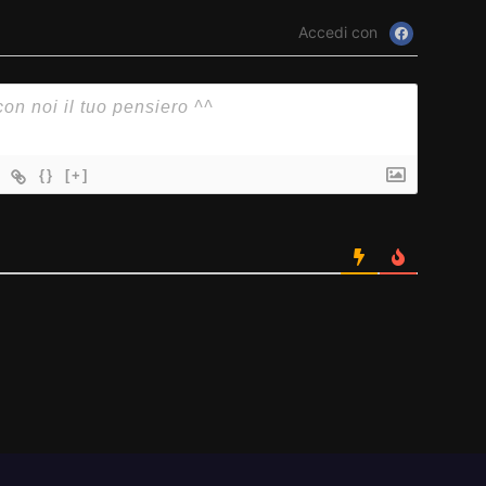
Accedi con
{}
[+]