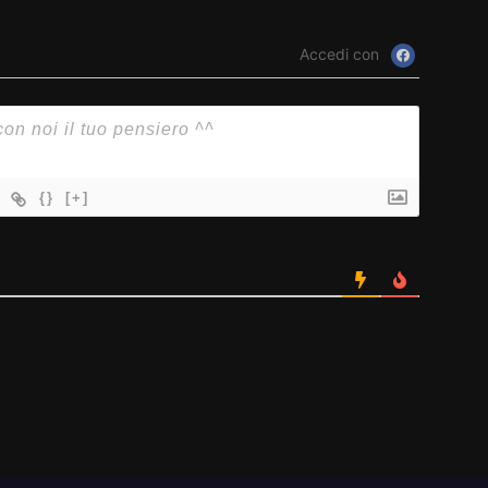
Accedi con
{}
[+]