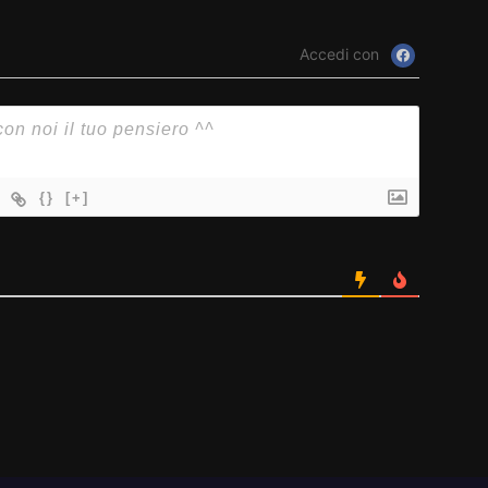
Accedi con
{}
[+]