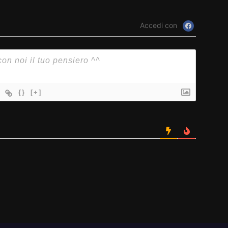
Accedi con
{}
[+]