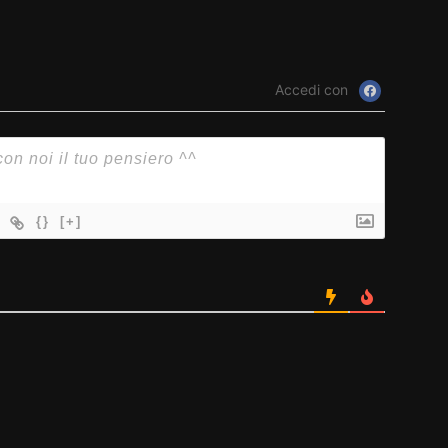
Accedi con
{}
[+]