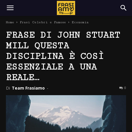
Home
Frasi Celebri e Famose
Economia
FRASE DI JOHN STUART
MILL QUESTA
DISCIPLINA È COSÌ
ESSENZIALE A UNA
REALE…
Di
Team Frasiamo
-
0