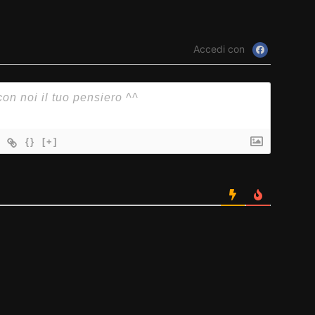
Accedi con
{}
[+]