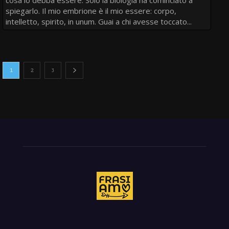
cosa io debba essere. Solo la biologia ha cominciato a
spiegarlo. Il mio embrione è il mio essere: corpo,
intelletto, spirito, in unum. Guai a chi avesse toccato...
1
2
3